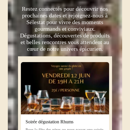
Restez connectés pour découvrir nos
prochaines dates et rejoignez-nous à
Sélestat pour vivre des moments
gourmands et conviviaux.
Dégustations, découvertes de produits
et belles rencontres vous attendent au
cœur de notre univers épicurien.
Soirée dégustation Rhums
Pour la fête des pères ou pour passer une soirée