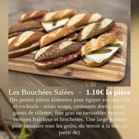
Les Bouchées Salées
1.10€ la pièce
Des petites pièces élaborées pour égayer vos apéritifs
et cocktails : minis wraps, croissants dorés, toasts
garnis de rillettes, foie gras ou tartinables maison,
verrines fraîcheur et brochettes. Une large gamme
pour satisfaire tous les goûts, du terroir à la mer. (à
partir de)