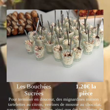
Les Bouchées
1.20€ la
Sucrées
pièce
Pour terminer en douceur, des mignardises maison :
tartelettes au citron, verrines de mousse au chocolat,
panacotta et crème brûlée, ainsi que des brochettes de