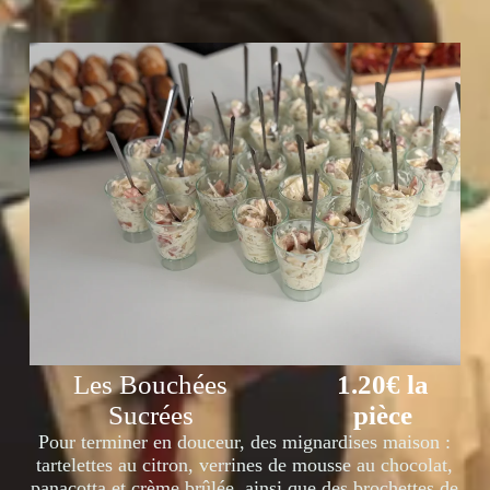
Les Bouchées
1.20€ la
Sucrées
pièce
Pour terminer en douceur, des mignardises maison :
tartelettes au citron, verrines de mousse au chocolat,
panacotta et crème brûlée, ainsi que des brochettes de