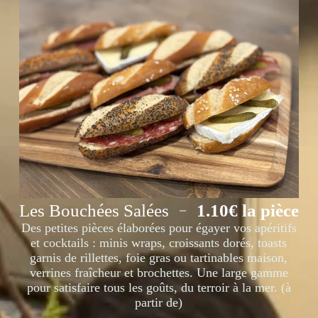
Les Bouchées Salées
1.10€ la pièce
Des petites pièces élaborées pour égayer vos apéritifs
et cocktails : minis wraps, croissants dorés, toasts
garnis de rillettes, foie gras ou tartinables maison,
verrines fraîcheur et brochettes. Une large gamme
pour satisfaire tous les goûts, du terroir à la mer. (à
partir de)