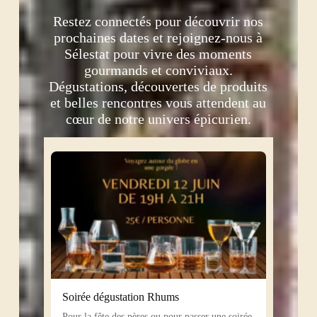
Restez connectés pour découvrir nos
prochaines dates et rejoignez-nous à
Sélestat pour vivre des moments
gourmands et conviviaux.
Dégustations, découvertes de produits
et belles rencontres vous attendent au
cœur de notre univers épicurien.
Soirée dégustation Rhums
Pour la fête des pères ou pour passer une soirée